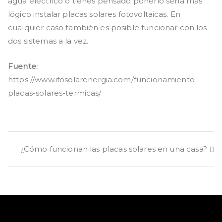
agua eléctrico o tienes pensado ponerlo sería más
lógico instalar placas solares fotovoltaicas. En
cualquier caso también es posible funcionar con los
dos sistemas a la vez.
Fuente:
https://www.ifosolarenergia.com/funcionamiento-
placas-solares-termicas/
Navegación
¿Cómo funcionan las placas solares en una casa?
de
entradas