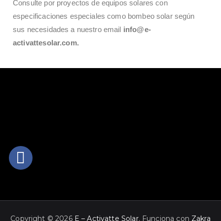
Consulte por proyectos de equipos solares con
especificaciones especiales como bombeo solar según
sus necesidades a nuestro email
info@e-
activattesolar.com.
Copyright © 2026
E – Activatte Solar
. Funciona con
Zakra